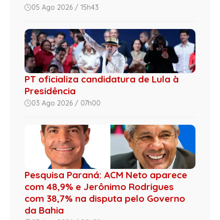
05 Ago 2026 / 15h43
PT oficializa candidatura de Lula à
Presidência
03 Ago 2026 / 07h00
Pesquisa Paraná: ACM Neto aparece
com 48,9% e Jerônimo Rodrigues
com 38,7% na disputa pelo Governo
da Bahia