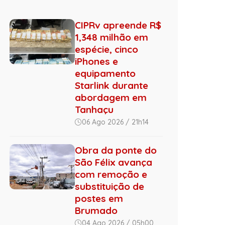
CIPRv apreende R$
1,348 milhão em
espécie, cinco
iPhones e
equipamento
Starlink durante
abordagem em
Tanhaçu
06 Ago 2026 / 21h14
Obra da ponte do
São Félix avança
com remoção e
substituição de
postes em
Brumado
04 Ago 2026 / 05h00