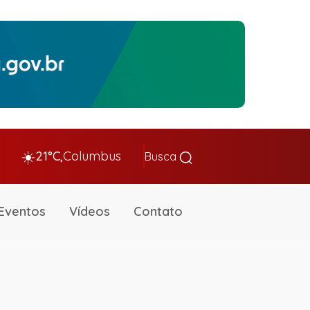
☀️
21°C,
Columbus
Busca
Eventos
Vídeos
Contato