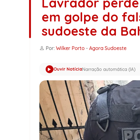
Lavrador perde 
em golpe do fa
sudoeste da Ba
Por:
Wilker Porto
-
Agora Sudoeste
Ouvir Notícia
Narração automática (IA)