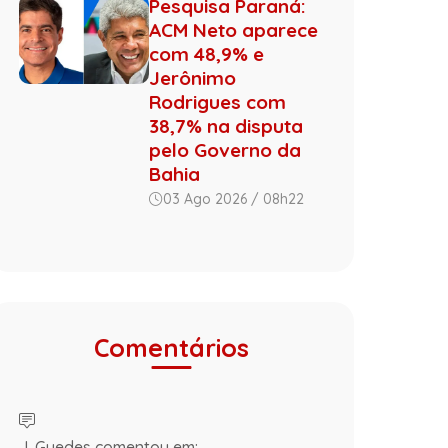
Pesquisa Paraná:
ACM Neto aparece
com 48,9% e
Jerônimo
Rodrigues com
38,7% na disputa
pelo Governo da
Bahia
03 Ago 2026 / 08h22
Comentários
J. Guedes comentou em: