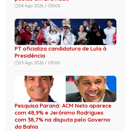
04 Ago 2026 / 05h00
PT oficializa candidatura de Lula à
Presidência
03 Ago 2026 / 07h00
Pesquisa Paraná: ACM Neto aparece
com 48,9% e Jerônimo Rodrigues
com 38,7% na disputa pelo Governo
da Bahia