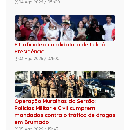
04 Ago 2026 / 05h00
PT oficializa candidatura de Lula à
Presidência
03 Ago 2026 / 07h00
Operação Muralhas do Sertão:
Polícias Militar e Civil cumprem
mandados contra o tráfico de drogas
em Brumado
05 Ago 2026 / 15h43