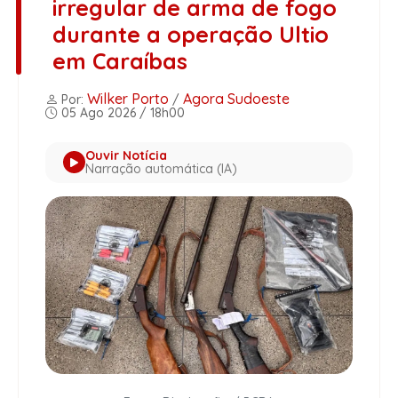
irregular de arma de fogo
durante a operação Ultio
em Caraíbas
Wilker Porto
Agora Sudoeste
Por:
/
05 Ago 2026 / 18h00
Ouvir Notícia
Narração automática (IA)