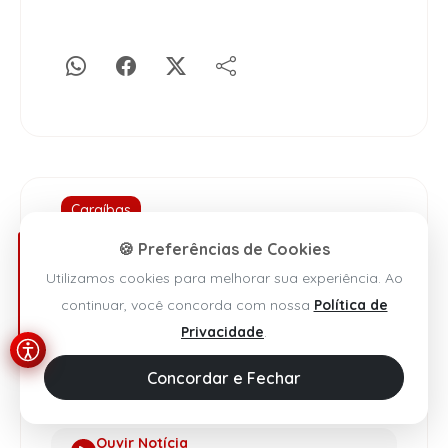
Caraíbas
Polícia Rodoviária Estadual
🍪 Preferências de Cookies
apreende 14kg de
Utilizamos cookies para melhorar sua experiência. Ao
maconha em abordagem
continuar, você concorda com nossa
Política de
na BA-262
Privacidade
.
Concordar e Fechar
Wilker Porto
Agora Sudoeste
Por: -
/
13 Mar 2025 / 07h00
Ouvir Notícia