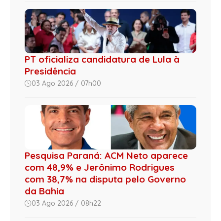
PT oficializa candidatura de Lula à
Presidência
03 Ago 2026 / 07h00
Pesquisa Paraná: ACM Neto aparece
com 48,9% e Jerônimo Rodrigues
com 38,7% na disputa pelo Governo
da Bahia
03 Ago 2026 / 08h22