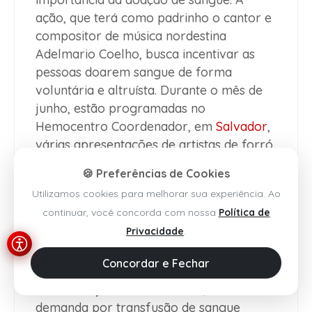
ação, que terá como padrinho o cantor e
compositor de música nordestina
Adelmario Coelho, busca incentivar as
pessoas doarem sangue de forma
voluntária e altruísta. Durante o mês de
junho, estão programadas no
Hemocentro Coordenador, em
Salvador
,
várias apresentações de artistas de forró.
Em junho, pode diminuir o número de
🍪 Preferências de Cookies
doações de sangue, ocasionado por
Utilizamos cookies para melhorar sua experiência. Ao
vários fatores, como maior incidência de
continuar, você concorda com nossa
Política de
infecções respiratórias em decorrência
Privacidade
.
de ondas mais intensas de frio e chuvas;
aumento de viagens por causa das férias
Concordar e Fechar
escolares e, no Nordeste, celebrações
das festas juninas. Além disso, cresce a
demanda por transfusão de sangue