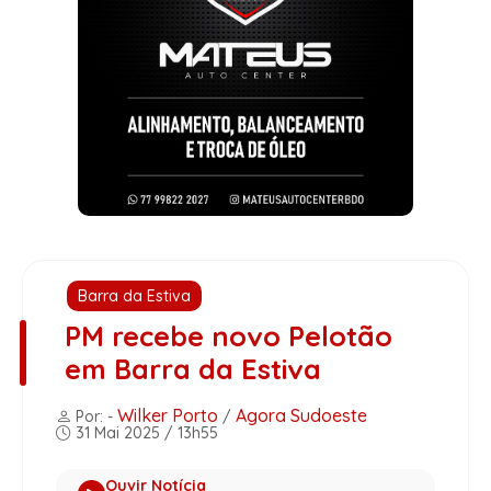
Barra da Estiva
PM recebe novo Pelotão
em Barra da Estiva
Wilker Porto
Agora Sudoeste
Por: -
/
31 Mai 2025 / 13h55
Ouvir Notícia