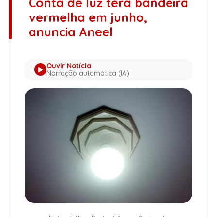
Conta de luz terá bandeira
vermelha em junho,
anuncia Aneel
Ouvir Notícia
Narração automática (IA)