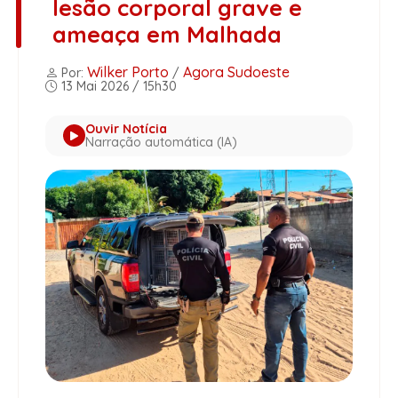
lesão corporal grave e
ameaça em Malhada
Wilker Porto
Agora Sudoeste
Por:
/
13 Mai 2026 / 15h30
Ouvir Notícia
Narração automática (IA)