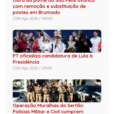
com remoção e substituição de
postes em Brumado
04 Ago 2026 / 05h00
PT oficializa candidatura de Lula à
Presidência
03 Ago 2026 / 07h00
Operação Muralhas do Sertão:
Polícias Militar e Civil cumprem