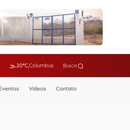
🌫️
20°C,
Columbus
Busca
Eventos
Vídeos
Contato