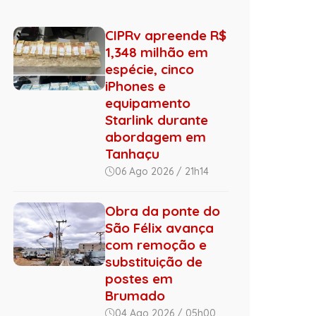
CIPRv apreende R$
1,348 milhão em
espécie, cinco
iPhones e
equipamento
Starlink durante
abordagem em
Tanhaçu
06 Ago 2026 / 21h14
Obra da ponte do
São Félix avança
com remoção e
substituição de
postes em
Brumado
04 Ago 2026 / 05h00