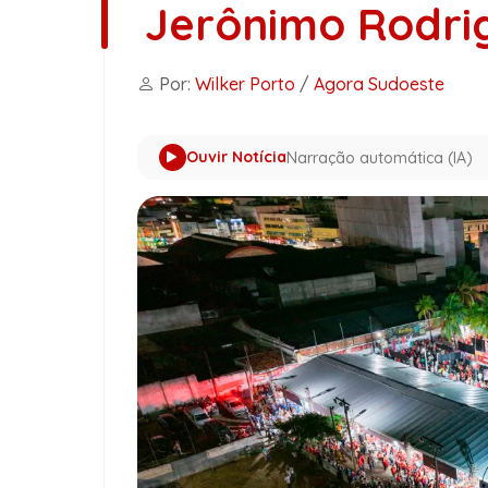
Jerônimo Rodri
Por:
Wilker Porto
/
Agora Sudoeste
Ouvir Notícia
Narração automática (IA)