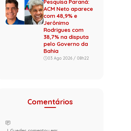
Pesquisa Paraná:
ACM Neto aparece
com 48,9% e
Jerônimo
Rodrigues com
38,7% na disputa
pelo Governo da
Bahia
03 Ago 2026 / 08h22
Comentários
J. Guedes comentou em: