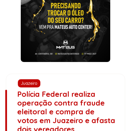
Juazeiro
Polícia Federal realiza
operação contra fraude
eleitoral e compra de
votos em Juazeiro e afasta
dois vereadores