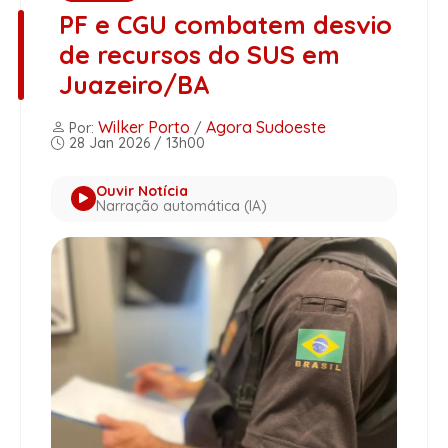
PF e CGU combatem desvio
de recursos do SUS em
Juazeiro/BA
Wilker Porto
Agora Sudoeste
Por:
/
28 Jan 2026 / 13h00
Ouvir Notícia
Narração automática (IA)