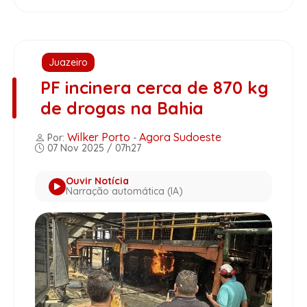
Juazeiro
PF incinera cerca de 870 kg
de drogas na Bahia
Wilker Porto
Agora Sudoeste
Por:
-
07 Nov 2025 / 07h27
Ouvir Notícia
Narração automática (IA)