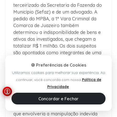
terceirizado da Secretaria da Fazenda do
Município (Sefaz) e de um advogado. A
pedido do MPBA, a 1ª Vara Criminal da
Comarca de Juazeiro também
determinou a indisponibilidade de bens e
ativos dos investigados, que chegam a
totalizar R$ 1 milhão. Os dois suspeitos
são apontados como integrantes de uma
organização criminosa responsável por
🍪 Preferências de Cookies
fraudar o sistema do órgão fazendário
municipal, com o objetivo de reduzir ou
Utilizamos cookies para melhorar sua experiência. Ao
excluir obrigações tributárias, como
continuar, você concorda com nossa
Política de
tributos e multas, bem como permitir
Privacidade
.
vantagens indevidas a particulares. As
Concordar e Fechar
investigações encontraram indícios da
existência de um esquema fraudulento
que envolveria a manipulação indevida