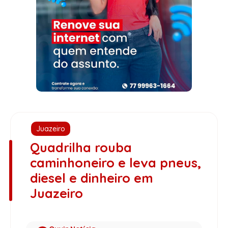
Juazeiro
Quadrilha rouba
caminhoneiro e leva pneus,
diesel e dinheiro em
Juazeiro