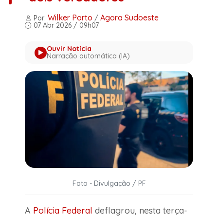
Wilker Porto
Agora Sudoeste
Por:
/
07 Abr 2026 / 09h07
Ouvir Notícia
Narração automática (IA)
Foto - Divulgação / PF
A
Polícia Federal
deflagrou, nesta terça-