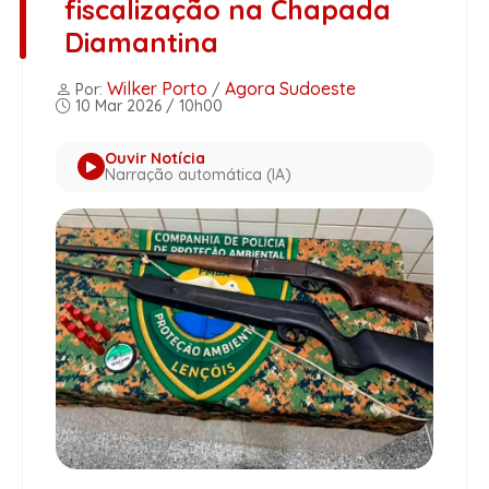
fiscalização na Chapada
Diamantina
Wilker Porto
Agora Sudoeste
Por:
/
10 Mar 2026 / 10h00
Ouvir Notícia
Narração automática (IA)