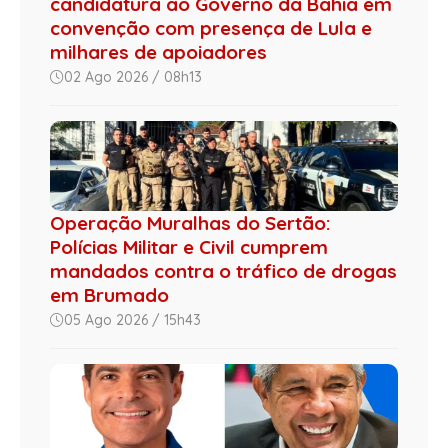
candidatura ao Governo da Bahia em
convenção com presença de Lula e
milhares de apoiadores
02 Ago 2026 / 08h13
Operação Muralhas do Sertão:
Polícias Militar e Civil cumprem
mandados contra o tráfico de drogas
em Brumado
05 Ago 2026 / 15h43