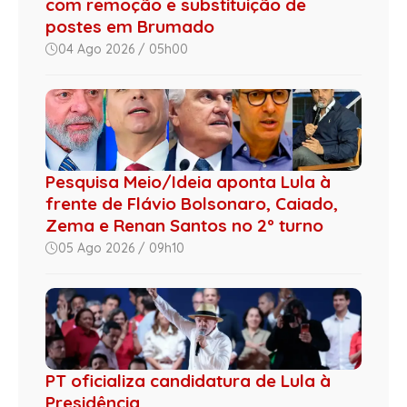
com remoção e substituição de
postes em Brumado
04 Ago 2026 / 05h00
Pesquisa Meio/Ideia aponta Lula à
frente de Flávio Bolsonaro, Caiado,
Zema e Renan Santos no 2º turno
05 Ago 2026 / 09h10
PT oficializa candidatura de Lula à
Presidência