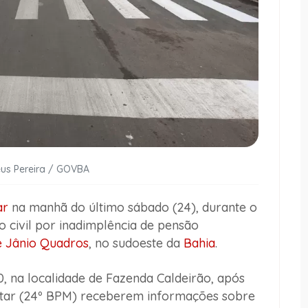
eus Pereira / GOVBA
ar
na manhã do último sábado (24), durante o
civil por inadimplência de pensão
e Jânio Quadros
, no sudoeste da
Bahia
.
, na localidade de Fazenda Caldeirão, após
itar (24º BPM) receberem informações sobre