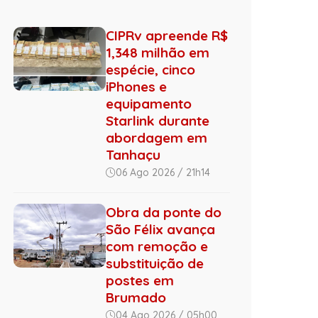
CIPRv apreende R$
1,348 milhão em
espécie, cinco
iPhones e
equipamento
Starlink durante
abordagem em
Tanhaçu
06 Ago 2026 / 21h14
Obra da ponte do
São Félix avança
com remoção e
substituição de
postes em
Brumado
04 Ago 2026 / 05h00