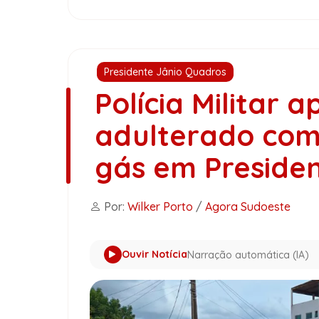
Presidente Jânio Quadros
Polícia Militar 
adulterado com 
gás em Preside
Por:
Wilker Porto
/
Agora Sudoeste
Ouvir Notícia
Narração automática (IA)