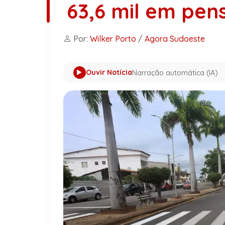
63,6 mil em pen
Por:
Wilker Porto
/
Agora Sudoeste
Ouvir Notícia
Narração automática (IA)