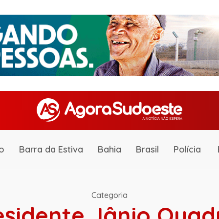
o
Barra da Estiva
Bahia
Brasil
Polícia
Categoria
esidente Jânio Quad