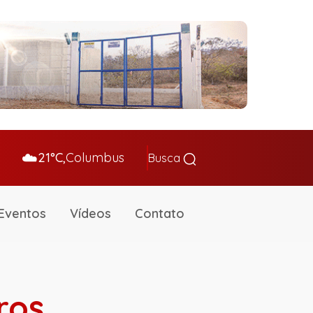
☁️
21°C,
Columbus
Busca
Eventos
Vídeos
Contato
ros