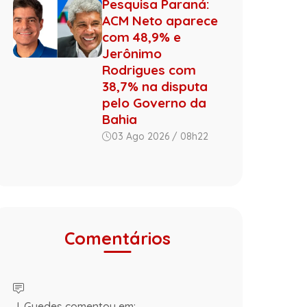
Pesquisa Paraná:
ACM Neto aparece
com 48,9% e
Jerônimo
Rodrigues com
38,7% na disputa
pelo Governo da
Bahia
03 Ago 2026 / 08h22
Comentários
J. Guedes comentou em: