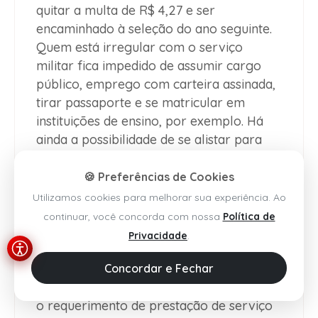
quitar a multa de R$ 4,27 e ser
encaminhado à seleção do ano seguinte.
Quem está irregular com o serviço
militar fica impedido de assumir cargo
público, emprego com carteira assinada,
tirar passaporte e se matricular em
instituições de ensino, por exemplo. Há
ainda a possibilidade de se alistar para
fazer um serviço alternativo. Isso é
possível quando o candidato tem
🍪 Preferências de Cookies
convicções religiosas ou políticas que o
Utilizamos cookies para melhorar sua experiência. Ao
impedem de servir às Forças Armadas.
continuar, você concorda com nossa
Política de
Nessas situações, o líder religioso,
Privacidade
.
político ou filosófico deve redigir uma
declaração para justificar o pedido. Junto
Concordar e Fechar
da declaração, o jovem precisa entregar
o requerimento de prestação de serviço