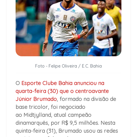
Foto - Felipe Oliveira / E.C. Bahia
O
Esporte Clube Bahia anunciou na
quarta-feira (30) que o centroavante
Júnior Brumado
, formado na divisão de
base tricolor, foi negociado
ao Midtjylland, atual campeão
dinamarquês, por R$ 9,5 milhões. Nesta
quinta-feira (31), Brumado usou as redes