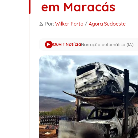
em Maracás
Por:
Wilker Porto
/
Agora Sudoeste
Ouvir Notícia
Narração automática (IA)