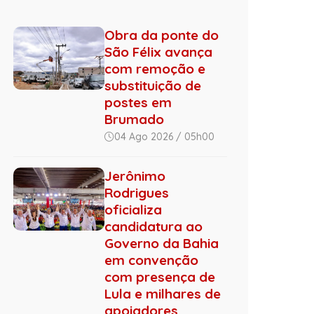
Obra da ponte do
São Félix avança
com remoção e
substituição de
postes em
Brumado
04 Ago 2026 / 05h00
Jerônimo
Rodrigues
oficializa
candidatura ao
Governo da Bahia
em convenção
com presença de
Lula e milhares de
apoiadores