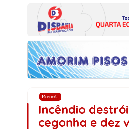
Maracás
Incêndio destró
cegonha e dez v