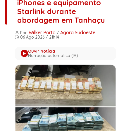
iPhones e equipamento
Starlink durante
abordagem em Tanhaçu
Wilker Porto
Agora Sudoeste
Por:
/
06 Ago 2026 / 21h14
Ouvir Notícia
Narração automática (IA)