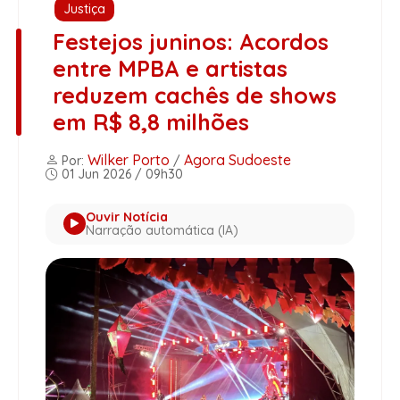
Justiça
Festejos juninos: Acordos
entre MPBA e artistas
reduzem cachês de shows
em R$ 8,8 milhões
Wilker Porto
Agora Sudoeste
Por:
/
01 Jun 2026 / 09h30
Ouvir Notícia
Narração automática (IA)