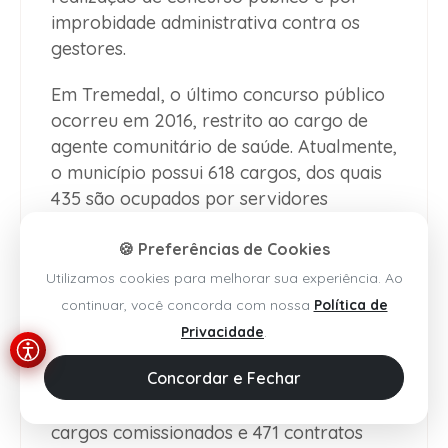
improbidade administrativa contra os
gestores.
Em Tremedal, o último concurso público
ocorreu em 2016, restrito ao cargo de
agente comunitário de saúde. Atualmente,
o município possui 618 cargos, dos quais
435 são ocupados por servidores
efetivos, além de 75 cargos
🍪 Preferências de Cookies
comissionados e 108 contratos
temporários em vigor sem respaldo
Utilizamos cookies para melhorar sua experiência. Ao
legal, todos considerados irregulares. Já
continuar, você concorda com nossa
Política de
em Belo Campo, o último concurso foi
Privacidade
.
realizado em 2005. O município conta
Concordar e Fechar
com 934 cargos, sendo apenas 359
ocupados por efetivos, além de 124
cargos comissionados e 471 contratos