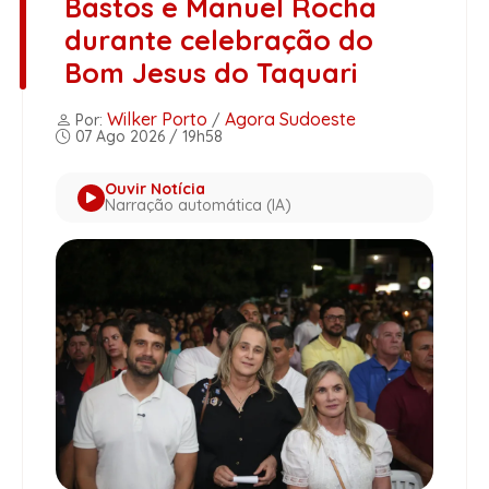
Bastos e Manuel Rocha
durante celebração do
Bom Jesus do Taquari
Wilker Porto
Agora Sudoeste
Por:
/
07 Ago 2026 / 19h58
Ouvir Notícia
Narração automática (IA)