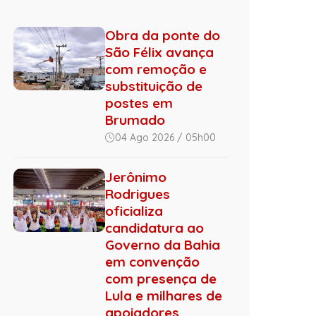
Obra da ponte do
São Félix avança
com remoção e
substituição de
postes em
Brumado
04 Ago 2026 / 05h00
Jerônimo
Rodrigues
oficializa
candidatura ao
Governo da Bahia
em convenção
com presença de
Lula e milhares de
apoiadores