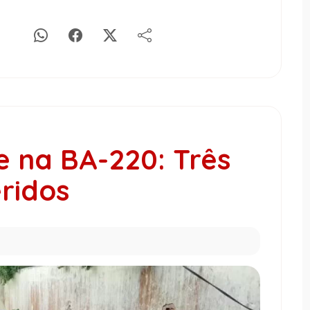
e na BA-220: Três
eridos