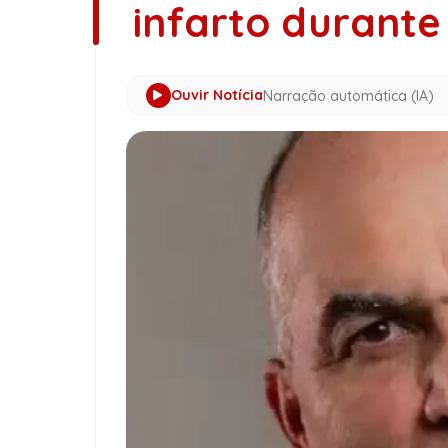
infarto durante
Ouvir Notícia
Narração automática (IA)