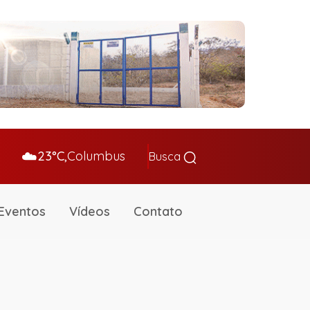
☁️
23°C,
Columbus
Busca
Eventos
Vídeos
Contato