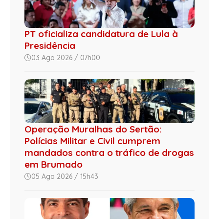
PT oficializa candidatura de Lula à
Presidência
03 Ago 2026 / 07h00
Operação Muralhas do Sertão:
Polícias Militar e Civil cumprem
mandados contra o tráfico de drogas
em Brumado
05 Ago 2026 / 15h43