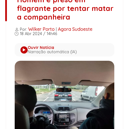
flagrante por tentar matar
a companheira
Wilker Porto
Agora Sudoeste
Por:
|
18 Abr 2024 / 14h46
Ouvir Notícia
Narração automática (IA)