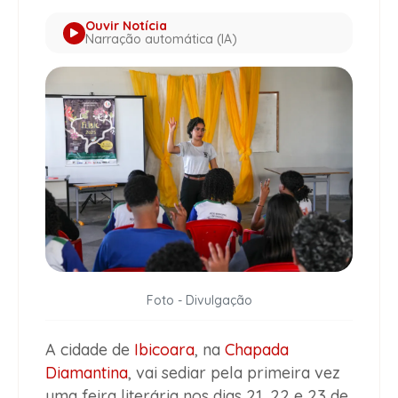
Ouvir Notícia
Narração automática (IA)
Foto - Divulgação
A cidade de
Ibicoara
, na
Chapada
Diamantina
, vai sediar pela primeira vez
uma feira literária nos dias 21, 22 e 23 de