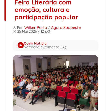
Feira Literária com
emoção, cultura e
participação popular
Wilker Porto
Agora Sudoeste
Por:
/
25 Mai 2026 / 12h30
Ouvir Notícia
Narração automática (IA)