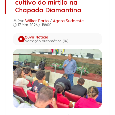
cultivo do mirtilo na
Chapada Diamantina
Wilker Porto
Agora Sudoeste
Por:
/
17 Mar 2026 / 18h00
Ouvir Notícia
Narração automática (IA)