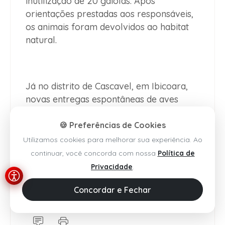
inutilização de 20 gaiolas. Após
orientações prestadas aos responsáveis,
os animais foram devolvidos ao habitat
natural.
Já no distrito de Cascavel, em Ibicoara,
novas entregas espontâneas de aves
silvestres foram registradas durante a
intensificação do policiamento ambiental.
🍪 Preferências de Cookies
Os animais permaneceram sob custódia
Utilizamos cookies para melhorar sua experiência. Ao
da guarnição para posterior soltura,
continuar, você concorda com nossa
Política de
seguindo critérios técnicos definidos
Privacidade
.
pelos órgãos competentes.
Concordar e Fechar