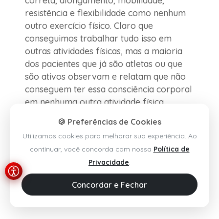
correta, alongamento, mobilidade,
resistência e flexibilidade como nenhum
outro exercício físico. Claro que
conseguimos trabalhar tudo isso em
outras atividades físicas, mas a maioria
dos pacientes que já são atletas ou que
são ativos observam e relatam que não
conseguem ter essa consciência corporal
em nenhuma outra atividade física.
🍪 Preferências de Cookies
Além de ser uma forma de tratamento, é
Utilizamos cookies para melhorar sua experiência. Ao
uma das principais buscas por
continuar, você concorda com nossa
Política de
manutenção de saúde hoje em dia, por
Privacidade
.
não se tratar de um exercício de alta
Concordar e Fechar
intensidade. É um perfeito equilíbrio entre
mente e corpo.