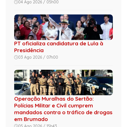
04 Ago 2026 / 05h00
PT oficializa candidatura de Lula à
Presidência
03 Ago 2026 / 07h00
Operação Muralhas do Sertão:
Polícias Militar e Civil cumprem
mandados contra o tráfico de drogas
em Brumado
05 Ago 2026 / 15h43