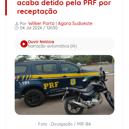
acaba detido pela PRF por
receptação
Wilker Porto
Agora Sudoeste
Por:
|
04 Jul 2024 / 12h30
Ouvir Notícia
Narração automática (IA)
Foto - Divulgação / PRF-BA