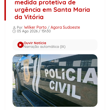
medida protetiva de
urgência em Santa Maria
da Vitória
Wilker Porto
Agora Sudoeste
Por:
/
05 Ago 2026 / 15h30
Ouvir Notícia
Narração automática (IA)