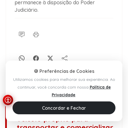
permanece à disposição do Poder
Judiciário.
🍪 Preferências de Cookies
Utilizamos cookies para melhorar sua experiência. Ao
continuar, você concorda com nossa
Política de
Privacidade
.
Santa Maria da Vitória
Concordar e Fechar
Suspeito que utilizava
veículo próprio para
transportar e comercializar