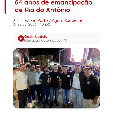
64 anos de emancipação
de Rio do Antônio
Wilker Porto
Agora Sudoeste
Por:
/
28 Jul 2026 / 10h30
Ouvir Notícia
Narração automática (IA)