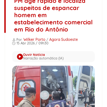
PM age rápido e localiza
suspeitos de espancar
homem em
estabelecimento comercial
em Rio do Antônio
Wilker Porto
Agora Sudoeste
Por:
/
15 Abr 2026 / 09h30
Ouvir Notícia
Narração automática (IA)