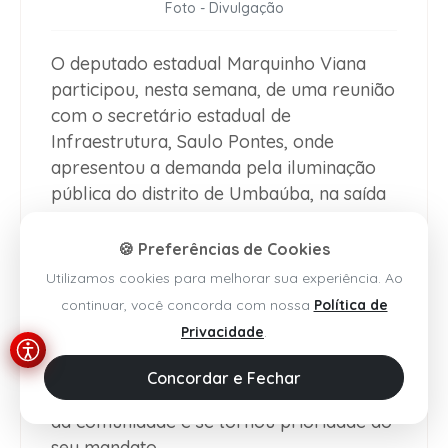
Foto - Divulgação
O deputado estadual Marquinho Viana
participou, nesta semana, de uma reunião
com o secretário estadual de
Infraestrutura, Saulo Pontes, onde
apresentou a demanda pela iluminação
pública do distrito de Umbaúba, na saída
para o município de
Rio do Antônio
.
🍪 Preferências de Cookies
Durante o encontro, o parlamentar
Utilizamos cookies para melhorar sua experiência. Ao
destacou a importância da obra para
continuar, você concorda com nossa
Política de
melhorar a segurança, mobilidade e
Privacidade
.
qualidade de vida dos moradores da
região. Segundo Marquinho Viana, a
Concordar e Fechar
intervenção é uma reivindicação antiga
da comunidade e se tornou prioridade do
seu mandato.