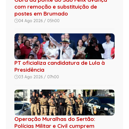
com remoção e substituição de
postes em Brumado
04 Ago 2026 / 05h00
PT oficializa candidatura de Lula à
Presidência
03 Ago 2026 / 07h00
Operação Muralhas do Sertão:
Polícias Militar e Civil cumprem