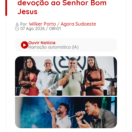
devoção ao Senhor Bom
Jesus
Wilker Porto
Agora Sudoeste
Por:
/
07 Ago 2026 / 08h01
Ouvir Notícia
Narração automática (IA)