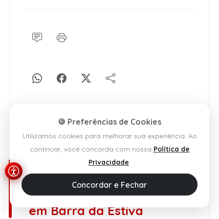
🍪 Preferências de Cookies
Utilizamos cookies para melhorar sua experiência. Ao
Barra da Estiva
continuar, você concorda com nossa
Política de
Privacidade
.
Primeiro dia do Concurso
Cultural “O Brilho da Terra
Concordar e Fechar
do Café” emociona público
em Barra da Estiva