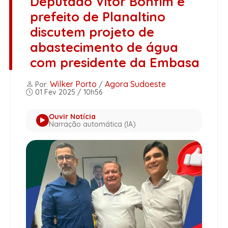
Deputado Vitor Bonfim e
prefeito de Planaltino
discutem projeto de
abastecimento de água
com presidente da Embasa
Wilker Porto
Agora Sudoeste
Por:
/
01 Fev 2025 / 10h56
Ouvir Notícia
Narração automática (IA)