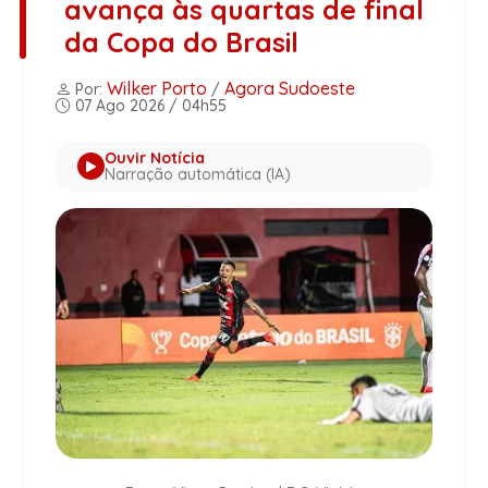
avança às quartas de final
da Copa do Brasil
Wilker Porto
Agora Sudoeste
Por:
/
07 Ago 2026 / 04h55
Ouvir Notícia
Narração automática (IA)