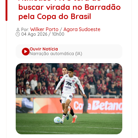
buscar virada no Barradão
pela Copa do Brasil
Wilker Porto
Agora Sudoeste
Por:
/
04 Ago 2026 / 10h00
Ouvir Notícia
Narração automática (IA)