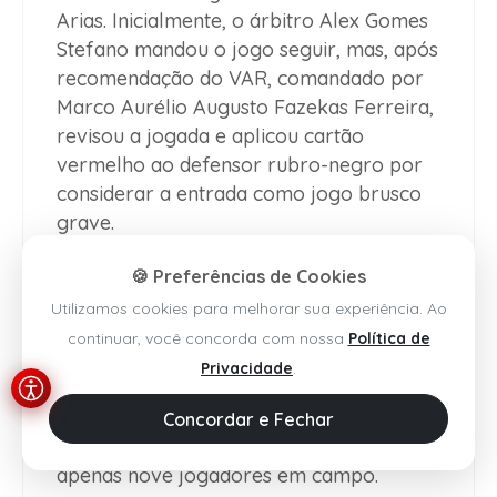
Arias. Inicialmente, o árbitro Alex Gomes
Stefano mandou o jogo seguir, mas, após
recomendação do VAR, comandado por
Marco Aurélio Augusto Fazekas Ferreira,
revisou a jogada e aplicou cartão
vermelho ao defensor rubro-negro por
considerar a entrada como jogo brusco
grave.
Logo em seguida, durante a reclamação
🍪 Preferências de Cookies
dos atletas do Vitória, o zagueiro Luan
Utilizamos cookies para melhorar sua experiência. Ao
Cândido fez um gesto interpretado pela
continuar, você concorda com nossa
Política de
arbitragem como ofensivo, simulando um
Privacidade
.
sinal de roubo. Após nova análise do VAR,
o árbitro apresentou mais um cartão
Concordar e Fechar
vermelho, deixando a equipe baiana com
apenas nove jogadores em campo.