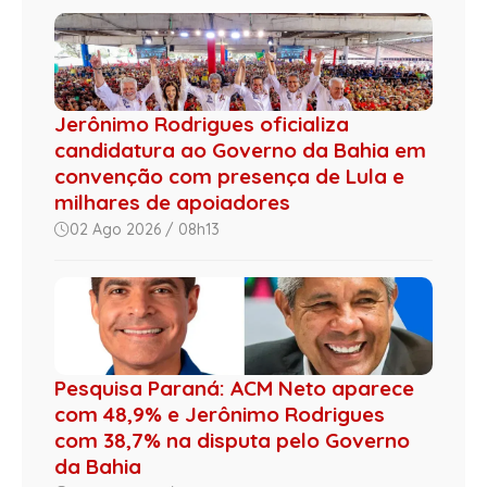
Jerônimo Rodrigues oficializa
candidatura ao Governo da Bahia em
convenção com presença de Lula e
milhares de apoiadores
02 Ago 2026 / 08h13
Pesquisa Paraná: ACM Neto aparece
com 48,9% e Jerônimo Rodrigues
com 38,7% na disputa pelo Governo
da Bahia