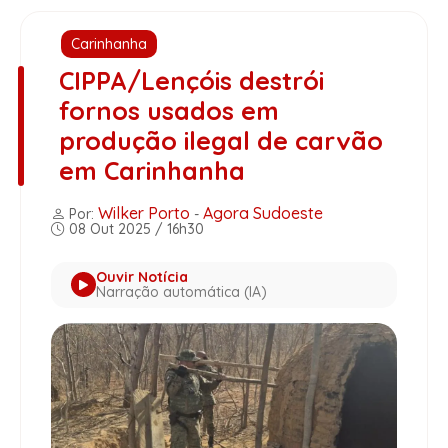
Carinhanha
CIPPA/Lençóis destrói
fornos usados em
produção ilegal de carvão
em Carinhanha
Wilker Porto
Agora Sudoeste
Por:
-
08 Out 2025 / 16h30
Ouvir Notícia
Narração automática (IA)