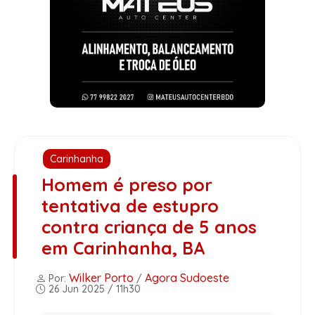
Carinhanha
Homem é preso por
tentativa de estupro
contra criança de 5 anos
em Carinhanha, BA
Wilker Porto
Agora Sudoeste
Por:
/
26 Jun 2025 / 11h30