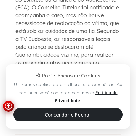
(ECA). O Conselho Tutelar foi notificado e
acompanha o caso, mas não houve
necessidade de realocação da vítima, que
está sob os cuidados de uma tia. Segundo
a TV Sudoeste, os responsáveis legais
pela criança se deslocaram até
Guanambi, cidade vizinha, para realizar
os procedimentos necessários no
Departamento de Polícia Técnica (DPT).
🍪 Preferências de Cookies
Enquanto isso, o suspeito permanece
Utilizamos cookies para melhorar sua experiência. Ao
preso na Delegacia Territorial de
continuar, você concorda com nossa
Política de
Guanambi e aguarda audiência de
Privacidade
.
custódia. Caso a prisão seja mantida pela
Justiça, ele será transferido para o
Concordar e Fechar
Conjunto Penal de Brumado, também
localizado no sudoeste baiano.