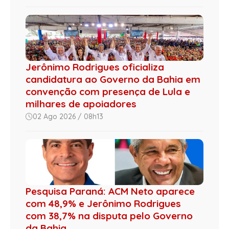
Jerônimo Rodrigues oficializa
candidatura ao Governo da Bahia em
convenção com presença de Lula e
milhares de apoiadores
02 Ago 2026 / 08h13
Pesquisa Paraná: ACM Neto aparece
com 48,9% e Jerônimo Rodrigues
com 38,7% na disputa pelo Governo
da Bahia