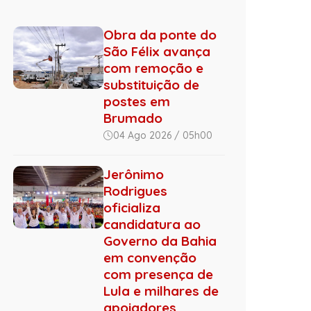
Obra da ponte do
São Félix avança
com remoção e
substituição de
postes em
Brumado
04 Ago 2026 / 05h00
Jerônimo
Rodrigues
oficializa
candidatura ao
Governo da Bahia
em convenção
com presença de
Lula e milhares de
apoiadores