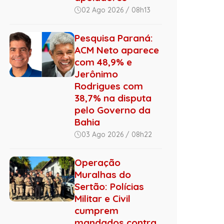
02 Ago 2026 / 08h13
Pesquisa Paraná:
ACM Neto aparece
com 48,9% e
Jerônimo
Rodrigues com
38,7% na disputa
pelo Governo da
Bahia
03 Ago 2026 / 08h22
Operação
Muralhas do
Sertão: Polícias
Militar e Civil
cumprem
mandados contra