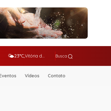
🌤️
23°C,
Vitória da Conq…
Busca
Eventos
Vídeos
Contato