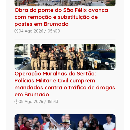
Obra da ponte do São Félix avança
com remoção e substituição de
postes em Brumado
04 Ago 2026 / 05h00
Operação Muralhas do Sertão:
Polícias Militar e Civil cumprem
mandados contra o tráfico de drogas
em Brumado
05 Ago 2026 / 15h43