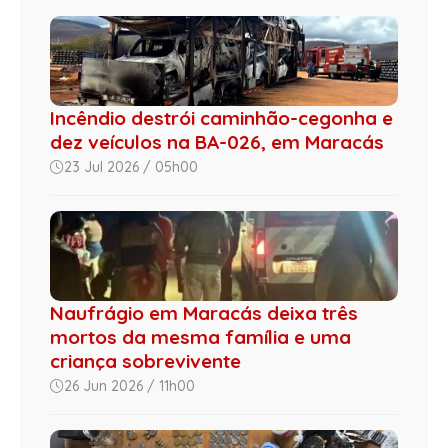
Incêndio destrói caminhão-cegonha e
dez veículos na BA-026, em Maracás
23 Jul 2026 / 05h00
Naufrágio em Maracás deixa três
mortos da mesma família e uma
criança sobrevivente
26 Jun 2026 / 11h00