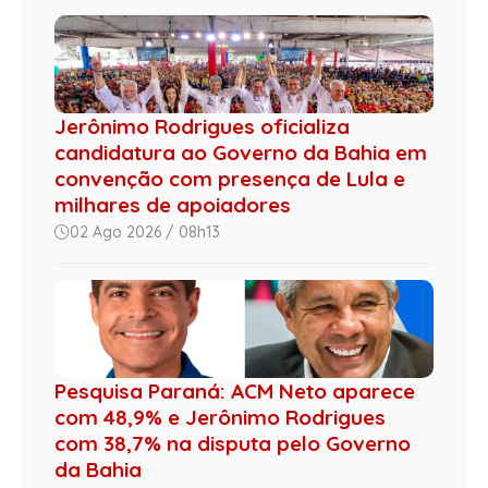
Jerônimo Rodrigues oficializa
candidatura ao Governo da Bahia em
convenção com presença de Lula e
milhares de apoiadores
02 Ago 2026 / 08h13
Pesquisa Paraná: ACM Neto aparece
com 48,9% e Jerônimo Rodrigues
com 38,7% na disputa pelo Governo
da Bahia