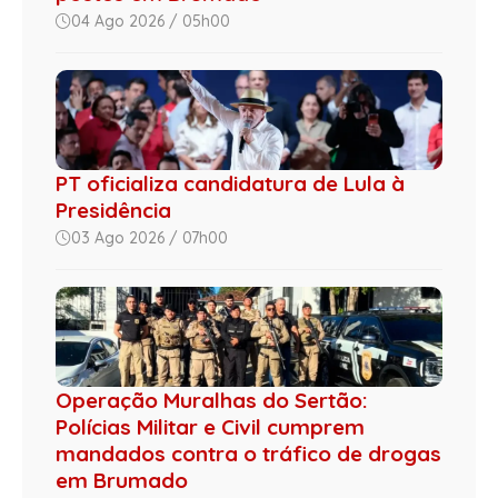
04 Ago 2026 / 05h00
PT oficializa candidatura de Lula à
Presidência
03 Ago 2026 / 07h00
Operação Muralhas do Sertão:
Polícias Militar e Civil cumprem
mandados contra o tráfico de drogas
em Brumado