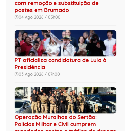
com remoção e substituição de
postes em Brumado
04 Ago 2026 / 05h00
PT oficializa candidatura de Lula à
Presidência
03 Ago 2026 / 07h00
Operação Muralhas do Sertão:
Polícias Militar e Civil cumprem