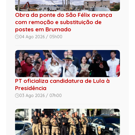
Obra da ponte do São Félix avança
com remoção e substituição de
postes em Brumado
04 Ago 2026 / 05h00
PT oficializa candidatura de Lula à
Presidência
03 Ago 2026 / 07h00