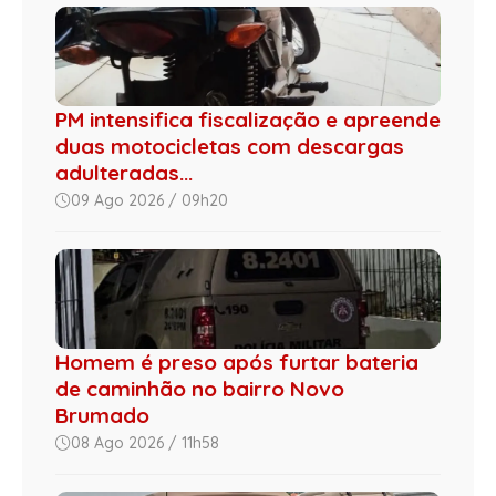
PM intensifica fiscalização e apreende
duas motocicletas com descargas
adulteradas...
09 Ago 2026 / 09h20
Homem é preso após furtar bateria
de caminhão no bairro Novo
Brumado
08 Ago 2026 / 11h58