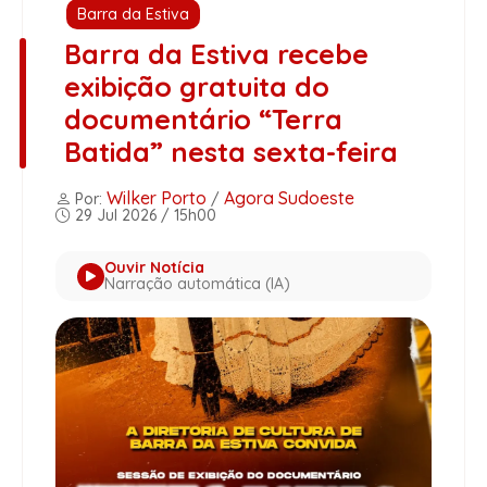
Barra da Estiva
Barra da Estiva recebe
exibição gratuita do
documentário “Terra
Batida” nesta sexta-feira
Wilker Porto
Agora Sudoeste
Por:
/
29 Jul 2026 / 15h00
Ouvir Notícia
Narração automática (IA)