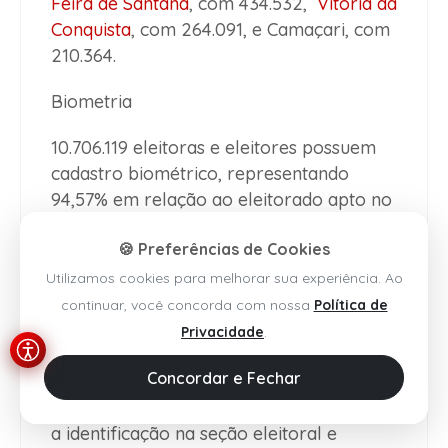
Feira de Santana
, com 434.532,
Vitória da
Conquista
, com 264.091, e Camaçari, com
210.364.
Biometria
10.706.119 eleitoras e eleitores possuem
cadastro biométrico, representando
94,57% em relação ao eleitorado apto no
estado. Em
Salvador
, esse número é de
🍪 Preferências de Cookies
1.851.708 biometrias coletadas, Feira de
Santana
registrou 393.002 pessoas que
Utilizamos cookies para melhorar sua experiência. Ao
fizeram o procedimento,
Vitória da
continuar, você concorda com nossa
Política de
Conquista
contabilizou 229.182 indivíduos
Privacidade
.
com biometria e Camaçari possui 176.972
Concordar e Fechar
eleitoras e eleitores com o cadastro
biométrico atualizado. A biometria agiliza
a identificação na seção eleitoral e