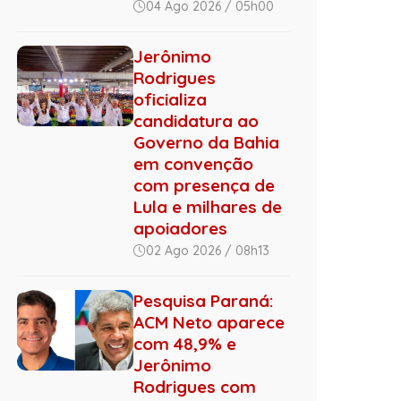
04 Ago 2026 / 05h00
Jerônimo
Rodrigues
oficializa
candidatura ao
Governo da Bahia
em convenção
com presença de
Lula e milhares de
apoiadores
02 Ago 2026 / 08h13
Pesquisa Paraná:
ACM Neto aparece
com 48,9% e
Jerônimo
Rodrigues com