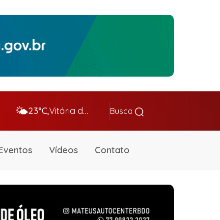
🌤️
23°C,
Vitória da Conq…
Busca
Eventos
Vídeos
Contato