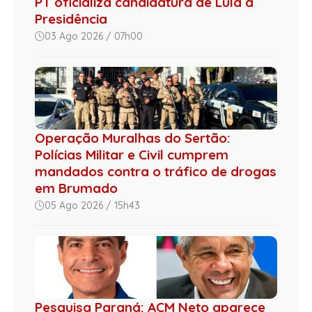
PT oficializa candidatura de Lula à
Presidência
03 Ago 2026 / 07h00
Operação Muralhas do Sertão:
Polícias Militar e Civil cumprem
mandados contra o tráfico de drogas
em Brumado
05 Ago 2026 / 15h43
Pesquisa Paraná: ACM Neto aparece