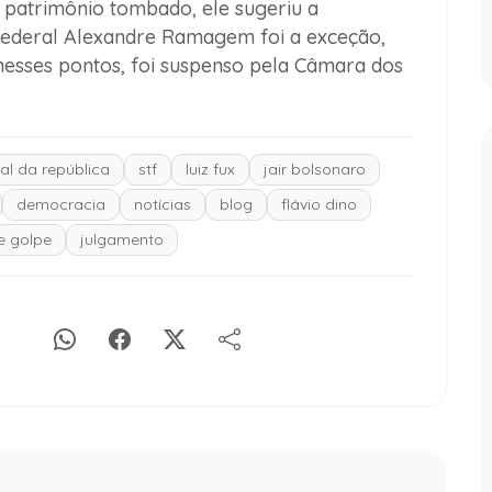
e patrimônio tombado
, ele sugeriu a
federal Alexandre Ramagem foi a exceção,
nesses pontos, foi suspenso pela Câmara dos
al da república
stf
luiz fux
jair bolsonaro
democracia
notícias
blog
flávio dino
e golpe
julgamento