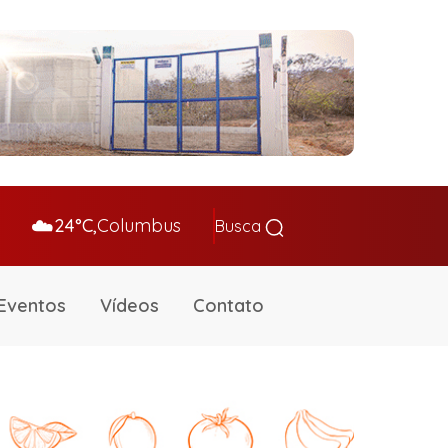
☁️
24°C,
Columbus
Busca
Eventos
Vídeos
Contato