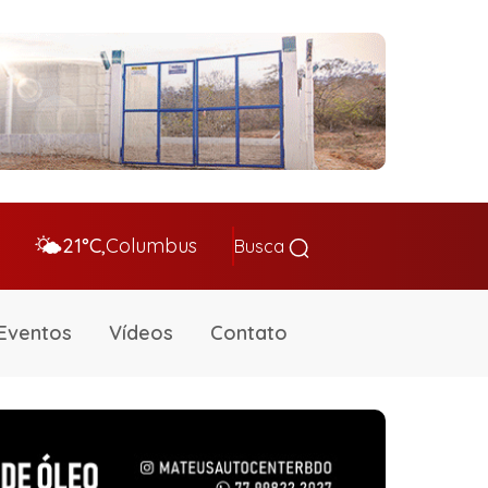
🌤️
21°C,
Columbus
Busca
Eventos
Vídeos
Contato