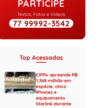
PARTICIPE
Textos, Fotos e Vídeos
77 99992-3542
Top Acessadas
CIPRv apreende R$
1,348 milhão em
espécie, cinco
iPhones e
equipamento
Starlink durante