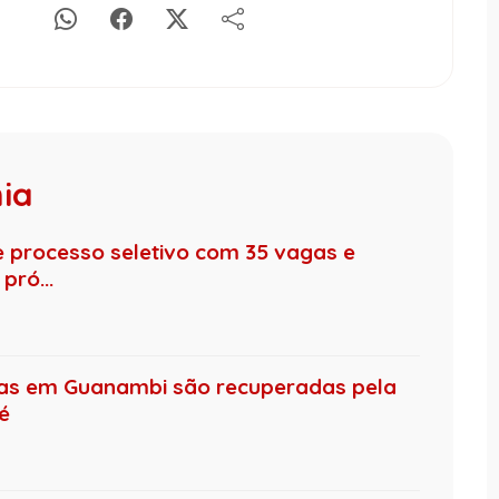
hia
de processo seletivo com 35 vagas e
pró...
das em Guanambi são recuperadas pela
té