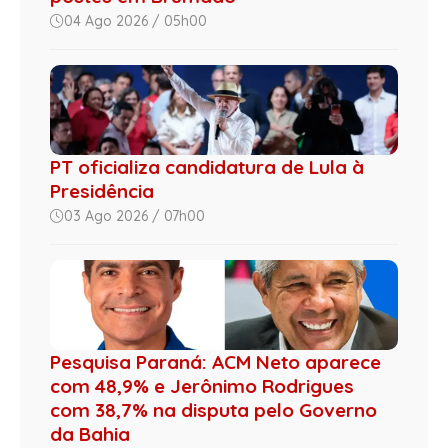
04 Ago 2026 / 05h00
PT oficializa candidatura de Lula à
Presidência
03 Ago 2026 / 07h00
Pesquisa Paraná: ACM Neto aparece
com 48,9% e Jerônimo Rodrigues
com 38,7% na disputa pelo Governo
da Bahia