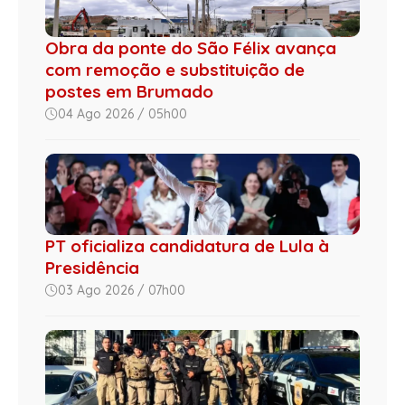
Obra da ponte do São Félix avança
com remoção e substituição de
postes em Brumado
04 Ago 2026 / 05h00
PT oficializa candidatura de Lula à
Presidência
03 Ago 2026 / 07h00