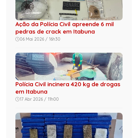
Ação da Polícia Civil apreende 6 mil
pedras de crack em Itabuna
06 Mai 2026 / 16h30
Polícia Civil incinera 420 kg de drogas
em Itabuna
17 Abr 2026 / 11h00