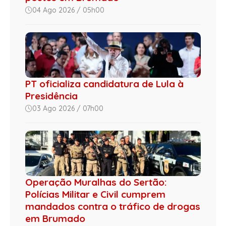
04 Ago 2026 / 05h00
PT oficializa candidatura de Lula à
Presidência
03 Ago 2026 / 07h00
Operação Muralhas do Sertão:
Polícias Militar e Civil cumprem
mandados contra o tráfico de drogas
em Brumado