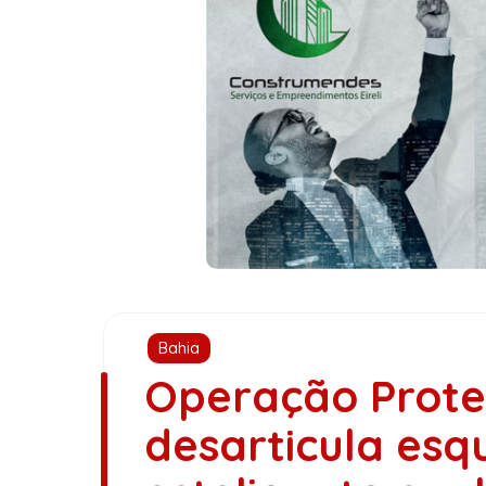
Bahia
Operação Protet
desarticula es