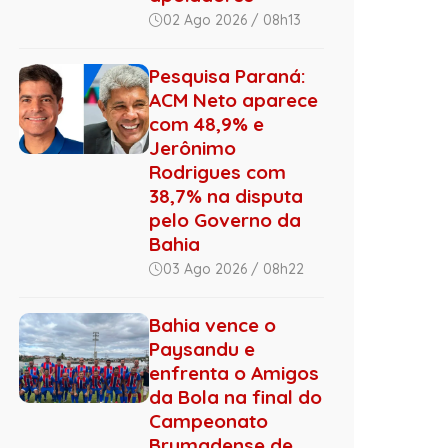
02 Ago 2026 / 08h13
Pesquisa Paraná:
ACM Neto aparece
com 48,9% e
Jerônimo
Rodrigues com
38,7% na disputa
pelo Governo da
Bahia
03 Ago 2026 / 08h22
Bahia vence o
Paysandu e
enfrenta o Amigos
da Bola na final do
Campeonato
Brumadense de