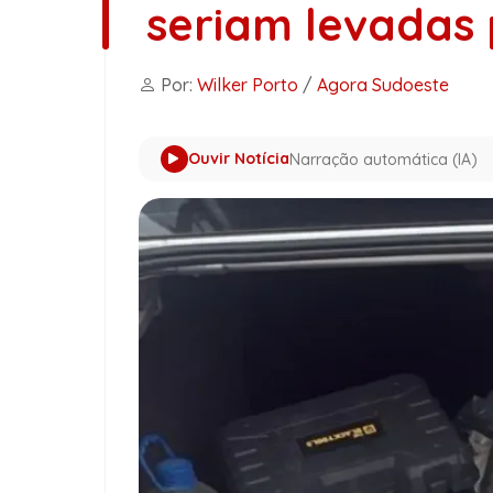
seriam levadas 
Por:
Wilker Porto
/
Agora Sudoeste
Ouvir Notícia
Narração automática (IA)