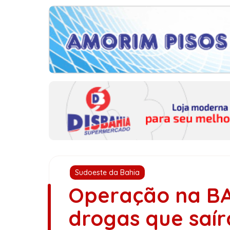
Sudoeste da Bahia
Operação na B
drogas que saír