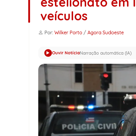
estelionato em 
veículos
Por:
Wilker Porto
/
Agora Sudoeste
Ouvir Notícia
Narração automática (IA)