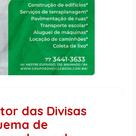
or das Divisas
quema de