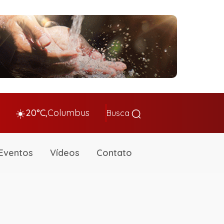
☀️
20°C,
Columbus
Busca
Eventos
Vídeos
Contato