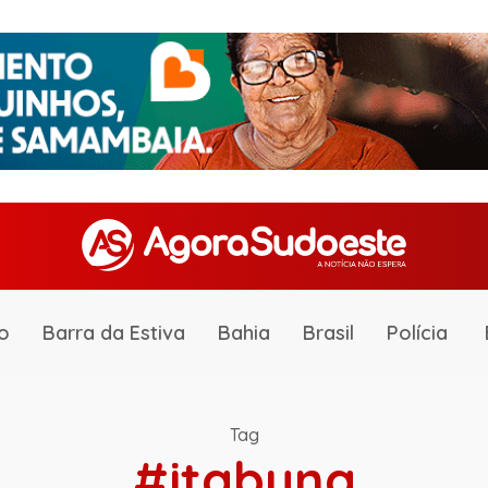
o
Barra da Estiva
Bahia
Brasil
Polícia
Tag
#itabuna