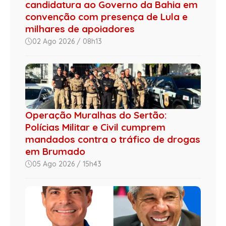
candidatura ao Governo da Bahia em
convenção com presença de Lula e
milhares de apoiadores
02 Ago 2026 / 08h13
Operação Muralhas do Sertão:
Polícias Militar e Civil cumprem
mandados contra o tráfico de drogas
em Brumado
05 Ago 2026 / 15h43