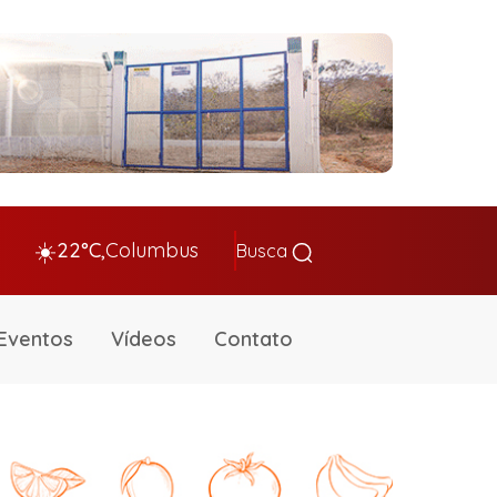
☀️
22°C,
Columbus
Busca
Eventos
Vídeos
Contato