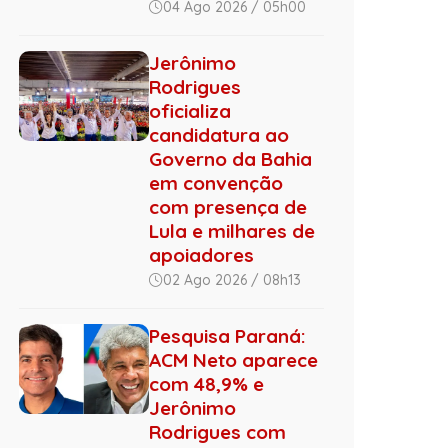
04 Ago 2026 / 05h00
Jerônimo
Rodrigues
oficializa
candidatura ao
Governo da Bahia
em convenção
com presença de
Lula e milhares de
apoiadores
02 Ago 2026 / 08h13
Pesquisa Paraná:
ACM Neto aparece
com 48,9% e
Jerônimo
Rodrigues com